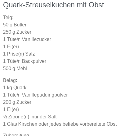
Quark-Streuselkuchen mit Obst
Teig:
50 g Butter
250 g Zucker
1 Tüte/n Vanillezucker
1 Ei(er)
1 Prise(n) Salz
1 Tüte/n Backpulver
500 g Mehl
Belag:
1 kg Quark
1 Tüte/n Vanillepuddingpulver
200 g Zucker
1 Ei(er)
½ Zitrone(n), nur der Saft
1 Glas Kirschen oder jedes beliebe vorbereitete Obst
Zubereitung