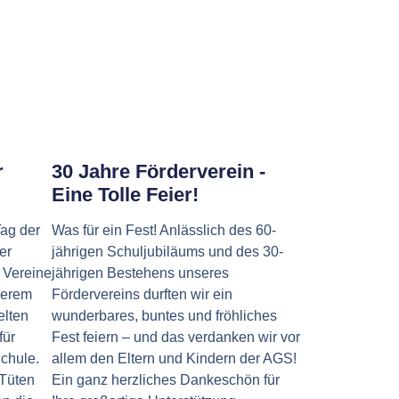
r
30 Jahre Förderverein -
Eine Tolle Feier!
Tag der
Was für ein Fest! Anlässlich des 60-
er
jährigen Schuljubiläums und des 30-
 Vereine
jährigen Bestehens unseres
serem
Fördervereins durften wir ein
lten
wunderbares, buntes und fröhliches
für
Fest feiern – und das verdanken wir vor
chule.
allem den Eltern und Kindern der AGS!
 Tüten
Ein ganz herzliches Dankeschön für