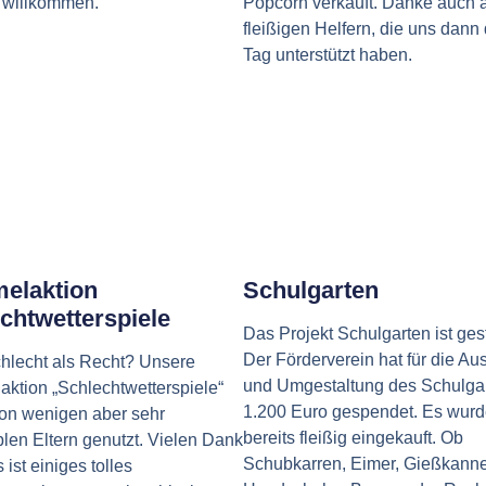
h willkommen.
Popcorn verkauft. Danke auch 
fleißigen Helfern, die uns dan
Tag unterstützt haben.
elaktion
Schulgarten
chtwetterspiele
Das Projekt Schulgarten ist gest
Der Förderverein hat für die Au
hlecht als Recht? Unsere
und Umgestaltung des Schulga
ktion „Schlechtwetterspiele“
1.200 Euro gespendet. Es wur
on wenigen aber sehr
bereits fleißig eingekauft. Ob
len Eltern genutzt. Vielen Dank
Schubkarren, Eimer, Gießkann
 ist einiges tolles